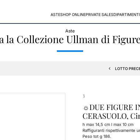
ASTE
SHOP ONLINE
PRIVATE SALES
DIPARTIMENTI
Aste
sa la Collezione Ullman di Figu
LOTTO PREC
3
☼DUE FIGURE 
CERASUOLO, Cina
h max 14,5 cm l max 10 cm
Raffiguranti rispettivamente u
Peso tot g 186.