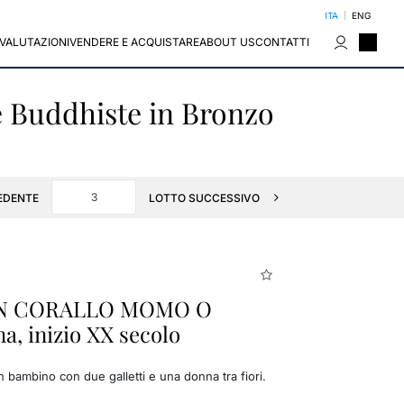
ITA
ENG
VALUTAZIONI
VENDERE E ACQUISTARE
ABOUT US
CONTATTI
re Buddhiste in Bronzo
EDENTE
LOTTO SUCCESSIVO
IN CORALLO MOMO O
, inizio XX secolo
n bambino con due galletti e una donna tra fiori.