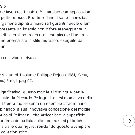
39,5
e lavorato, il mobile è intarsiato con applicazioni
peltro e osso. Fronte e fianchi sono impreziositi
ergamena dipinti a mano raffiguranti nuvole e lumi
e presenta un intarsio con bifora arabeggiante in
tti laterali sono decorati con piccole finestrelle
ene orientaliste in stile moresco, eseguite dal
rini.
 collezione privata.
si guardi il volume Philippe Dejean 1981,
Carlo,
ti,
Parigi, pag 42.
ignificativo, questo mobile si distingue per le
irmate da Riccardo Pellegrini, a testimonianza della
ti. L’opera rappresenta un esempio straordinario
ombinando la sua innovativa concezione del mobile
torica di Pellegrini, che arricchisce la superficie
 La firma dell’artista sulle decorazioni pittoriche
gia tra le due figure, rendendo questo esemplare
collezionistico.