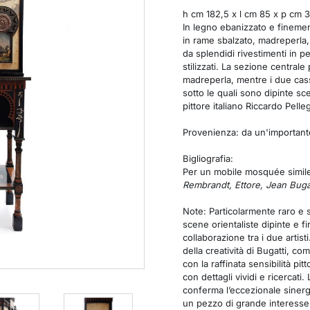
h cm 182,5 x l cm 85 x p cm 
In legno ebanizzato e finement
in rame sbalzato, madreperla, 
da splendidi rivestimenti in p
stilizzati. La sezione central
madreperla, mentre i due casse
sotto le quali sono dipinte sc
pittore italiano Riccardo Pelleg
Provenienza: da un'importante
Bigliografia:
Per un mobile mosquée simile 
Rembrandt, Ettore, Jean Bugat
Note: Particolarmente raro e s
scene orientaliste dipinte e f
collaborazione tra i due artis
della creatività di Bugatti, c
con la raffinata sensibilità pit
con dettagli vividi e ricercati.
conferma l’eccezionale siner
un pezzo di grande interesse 